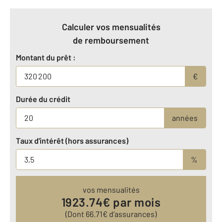
Calculer vos mensualités
de remboursement
Montant du prêt :
€
Durée du crédit
années
Taux d'intérêt (hors assurances)
%
vos mensualités
1923.74
€ par mois
(Dont
66.71
€ d’assurances)