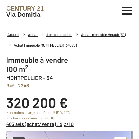
CENTURY 21
Via Domitia
Accueil
Achat
Achat Immeuble
Achat Immeuble Herault (34)
Achat Immeuble MONTPELLIER (34070)
Immeuble à vendre
2
100 m
MONTPELLIER - 34
Ref : 2246
320 200 €
Honoraires charge acquéreur: 5,61 % TTC
Prix hors honoraires: 303200€
465 avis (achat/vente) : 9,2/10