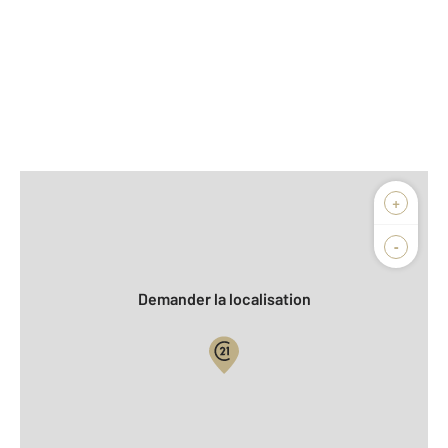
Afficher sur la carte :
+
Agence
Biens vendus
-
Demander la localisation
Vue globale
2
Surface totale : 100 m