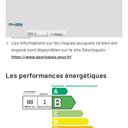
À savoir
Barèmes d'honoraires de l'agence
Pour consulter les barèmes d'honoraires de l'agence,
500 m
©
Mappy
cliquez ici
Les informations sur les risques auxquels ce bien est
exposé sont disponibles sur le site Géorisques :
https://www.georisques.gouv.fr/
Les performances énergétiques
logement extrêmement performant
consommation
(énergie primaire)
émissions
88
1
2
2
kWh/m
.an
kg CO
/m
.an
2