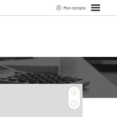
Mon compte
+
-